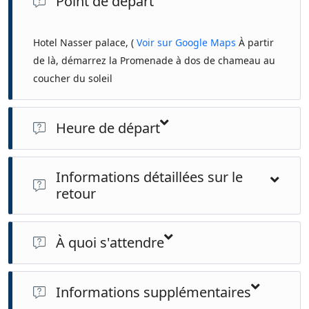
Point de départ
Hotel Nasser palace, (
Voir sur Google Maps
À partir
de là, démarrez la Promenade à dos de chameau au
coucher du soleil
Heure de départ
4:30 PM
Informations détaillées sur le
retour
Cette activité se termine là où elle a commencé.
À quoi s'attendre
Marchez jusqu'au sommet des dunes du désert de Merzouga
Informations supplémentaires
pour admirer le coucher du soleil