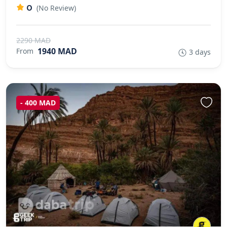
0
(No Review)
2290 MAD
1940 MAD
From
3 days
- 400 MAD