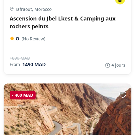
Tafraout, Morocco
Ascension du Jbel Lkest & Camping aux
rochers peints
0
(No Review)
1890 MAD
1490 MAD
From
4 jours
- 400 MAD