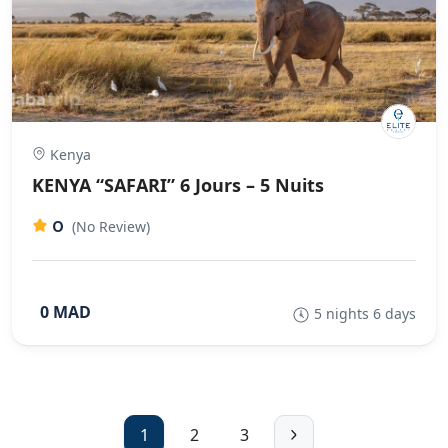
Kenya
KENYA “SAFARI” 6 Jours – 5 Nuits
0
(No Review)
0 MAD
5 nights 6 days
1
2
3