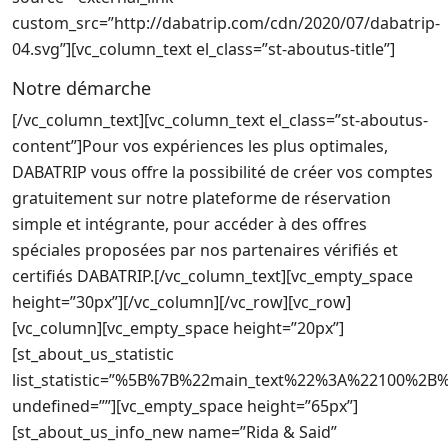
custom_src=”http://dabatrip.com/cdn/2020/07/dabatrip-
04.svg”][vc_column_text el_class=”st-aboutus-title”]
Notre démarche
[/vc_column_text][vc_column_text el_class=”st-aboutus-
content”]Pour vos expériences les plus optimales,
DABATRIP vous offre la possibilité de créer vos comptes
gratuitement sur notre plateforme de réservation
simple et intégrante, pour accéder à des offres
spéciales proposées par nos partenaires vérifiés et
certifiés DABATRIP.[/vc_column_text][vc_empty_space
height=”30px”][/vc_column][/vc_row][vc_row]
[vc_column][vc_empty_space height=”20px”]
[st_about_us_statistic
list_statistic=”%5B%7B%22main_text%22%3A%22100
undefined=””][vc_empty_space height=”65px”]
[st_about_us_info_new name=”Rida & Said”