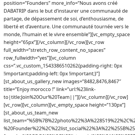
position=”Founders” more_info=”Nous avons créé
DABATRIP dans le but d’instaurer une communauté de
partage, de dépassement de soi, d’enthousiasme, de
liberté et d’aventure. Une communauté tournée vers le
monde, l’humain et le vivre ensemble”][vc_empty_space
height=”65px”][/vc_column][/vc_row][vc_row
full_width=”stretch_row_content_no_spaces”
row_fullwidth=”yes”][vc_column
css=”.vc_custom_1543386510262{padding-right: 0px
!important;padding-left: 0px !important;}”]
[st_about_us_gallery_new images=”8482,8476,8467″
title=”Enjoy morocco !” link=”url:%23link-
to|title:Join%20Our%20Team||”][/vc_column][/vc_row]
[vc_row][vc_column][vc_empty_space height=”130px”]
[st_about_us_team_new
list_team=”%5B%7B%22photo%22%3A%228519%22%2C%
%20Founder%22%2C%22list_social%22%3A%22%255B%