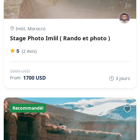
Imlil, Morocco
Stage Photo Imlil ( Rando et photo )
5
(2 Avis)
2000 USD
1700 USD
From
3 jours
Recommandé!