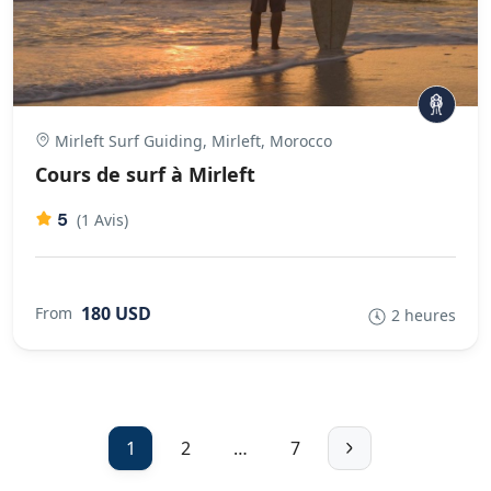
Mirleft Surf Guiding, Mirleft, Morocco
Cours de surf à Mirleft
5
(1 Avis)
180 USD
From
2 heures
1
2
…
7