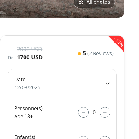
All photos
-
15%
2000 USD
5
(2 Reviews)
1700 USD
De:
Date
12/08/2026
Personne(s)
Age 18+
Enfant(s)