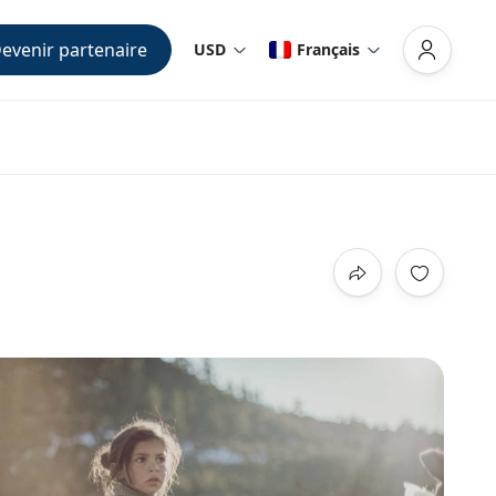
evenir partenaire
USD
Français