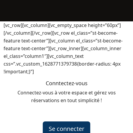
[vc_row][vc_column][vc_empty_space height=”60px”]
[/vc_column][/vc_row][vc_row el_class=”st-become-
feature text-center”][vc_column el_class=”st-become-
feature text-center”][vc_row_inner][vc_column_inner
el_class=”column1″][vc_column_text
css=”.vc_custom_1628771379738{border-radius: 4px
!important;}”]
Conntectez-vous
Connectez-vous à votre espace et gérez vos
réservations en tout simplicité !
Se connecter