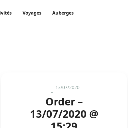
ivités
Voyages
Auberges
13/07/2020
Order –
13/07/2020 @
15:29