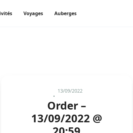
ivités
Voyages
Auberges
13/09/2022
Order –
13/09/2022 @
20:59