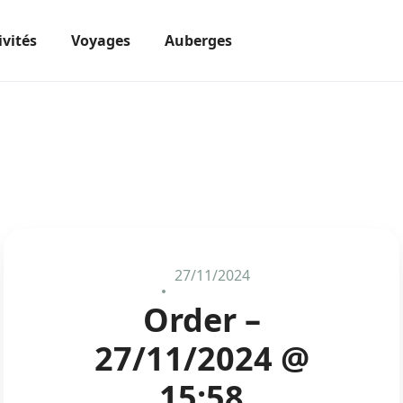
ivités
Voyages
Auberges
27/11/2024
Order –
27/11/2024 @
15:58