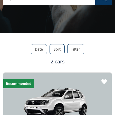
Date
Sort
Filter
2 cars
Recommended