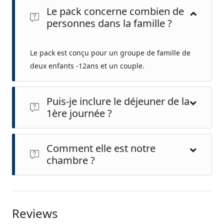
Le pack concerne combien de
personnes dans la famille ?
Le pack est conçu pour un groupe de famille de
deux enfants -12ans et un couple.
Puis-je inclure le déjeuner de la
1ère journée ?
Oui, il suffit juste de le mentionner lors de votre
Comment elle est notre
réservation dans la partie " Besoins spéciaux " un coût
chambre ?
supplémentaire vous sera facturé à l'auberge.
Vous serez hébergé dans une chambre spacieuse avec
grand lits et deux lits twins pour vos enfants, toilette et
douche privée pour un confort mérité :)
Reviews