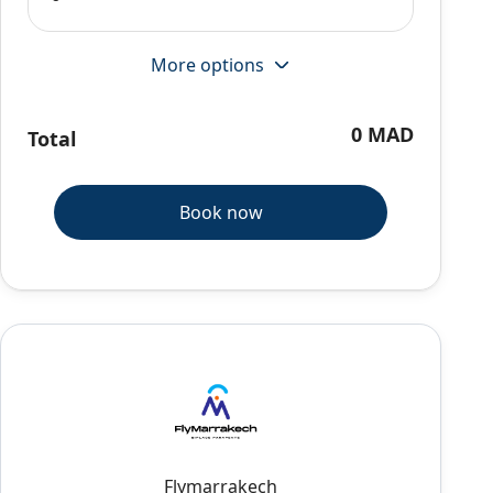
More options
0 MAD
Total
Book now
Flymarrakech