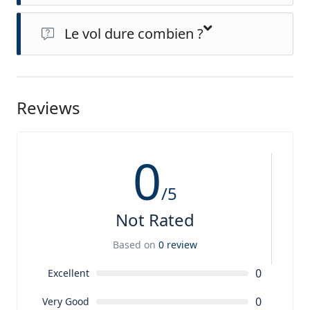
Le vol dure combien ?
Le vol dure environ 1h30 mais prévoyez 3h sur place en
comprenant les transports et le gonflage du ballon.
Reviews
0
/5
Not Rated
Based on
0 review
0
Excellent
0
Very Good