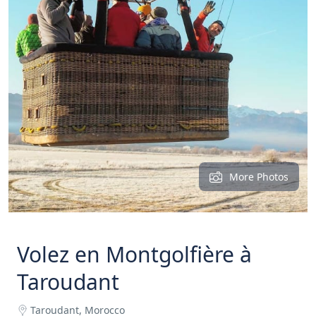
More Photos
Volez en Montgolfière à
Taroudant
Taroudant, Morocco