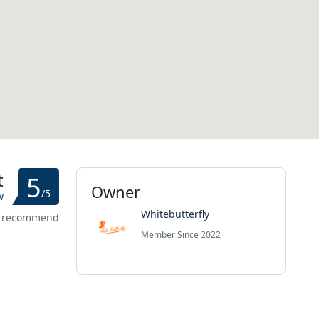
t
5
Owner
/5
w
Whitebutterfly
s recommend
Member Since 2022