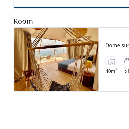
Room
Dome sup
2
40m
x