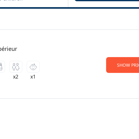
érieur
SHOW PRI
1
x2
x1