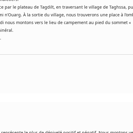
ar le plateau de Tagdilt, en traversant le village de Taghssa, p
Imi n’Ouarg. À la sortie du village, nous trouverons une place à l’o
midi nous montons vers le lieu de campement au pied du sommet «
inéral.
.
eprésente le plus de dénivelé positif et négatif. Nous montons ve