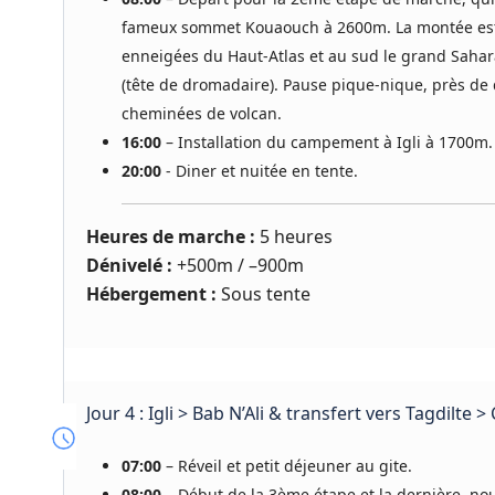
fameux sommet Kouaouch à 2600m. La montée est fa
enneigées du Haut-Atlas et au sud le grand Sahar
(tête de dromadaire). Pause pique-nique, près de
cheminées de volcan.
16:00
– Installation du campement à Igli à 1700m.
20:00
- Diner et nuitée en tente.
Heures de marche :
5 heures
Dénivelé :
+500m / –900m
Hébergement :
Sous tente
Jour 4 : Igli > Bab N’Ali & transfert vers Tagdilte 
07:00
– Réveil et petit déjeuner au gite.
08:00
– Début de la 3ème étape et la dernière, nou