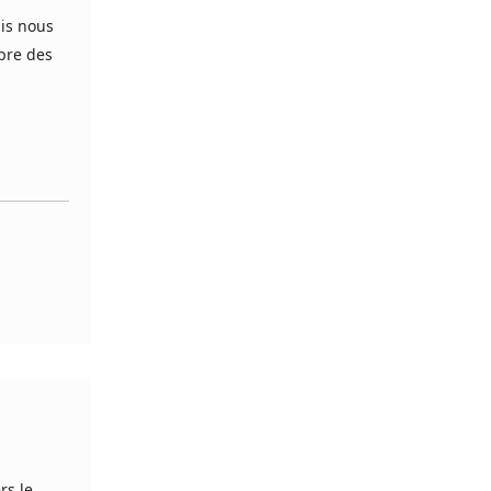
uis nous
mbre des
rs le