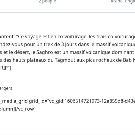
2 people
Arabe, Engli
content=”Ce voyage est en co-voiturage, les frais co-voiturag
dez-vous pour un trek de 3 jours dans le massif volcaniqu
et le désert, le Saghro est un massif volcanique dominant 
s des hauts plateaux du Tagmout aux pics rocheux de Bab N’
RIP”]
ergers.
vc_media_grid grid_id=”vc_gid:1606514721973-12a855d8-d43
olumn][/vc_row]