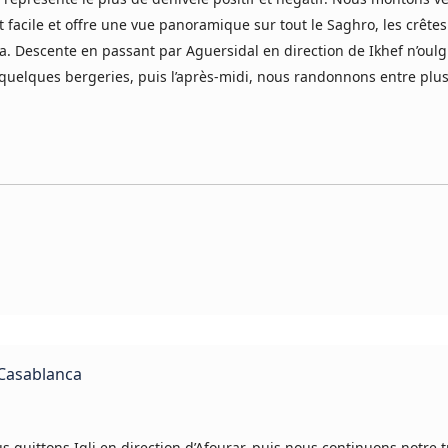
cile et offre une vue panoramique sur tout le Saghro, les crêtes
a. Descente en passant par Aguersidal en direction de Ikhef n’ou
 quelques bergeries, puis l’après-midi, nous randonnons entre plu
> Casablanca
s quittons Igli en direction d’Afourar, puis nous continuons notre 