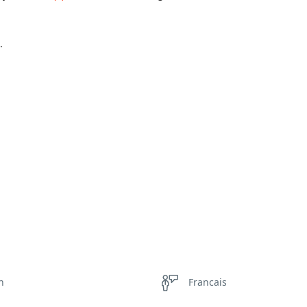
.
h
Francais