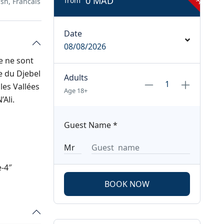
0 MAD
from
sh, Francais
Date
08/08/2026
e ne sont
e du Djebel
Adults
les Vallées
Age 18+
Ali.
Guest Name
*
e-4″
BOOK NOW