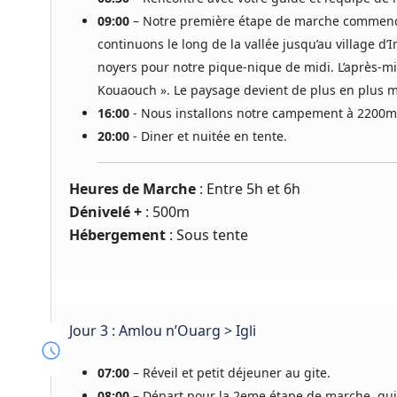
09:00
– Notre première étape de marche commence p
continuons le long de la vallée jusqu’au village d’
noyers pour notre pique-nique de midi. L’après-
Kouaouch ». Le paysage devient de plus en plus m
16:00
- Nous installons notre campement à 2200m
20:00
- Diner et nuitée en tente.
Heures de Marche
: Entre 5h et 6h
Dénivelé +
: 500m
Hébergement
: Sous tente
Jour 3 : Amlou n’Ouarg > Igli
07:00
– Réveil et petit déjeuner au gite.
08:00
– Départ pour la 2eme étape de marche, qui r