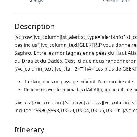
4 days
Specific Tour
Description
[vc_row][vc_column][st_alert st_type=”alert-info” st_
pas inclus”][vc_column_text]GEEKTRIP vous donne ren
Saghro. Entre les montagnes enneigées du Haut Atlas 
du Draa et du Dadès. C’est ici que nous randonneron
[/vc_column_text][vc_cta h2=”” h4=”Les plus de GEEKT
Trekking dans un paysage minéral d’une rare beauté.
Rencontre avec les nomades d’Ait Atta, un peuple de b
[/vc_cta][/vc_column][/vc_row][vc_row][vc_column][
include=”9996,9998,10000,10004,10006,10010″][/vc_c
Itinerary