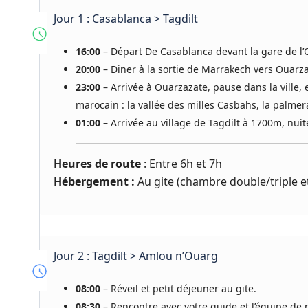
Jour 1 : Casablanca > Tagdilt
16:00
– Départ De Casablanca devant la gare de l’
20:00
– Diner à la sortie de Marrakech vers Ouarza
23:00
– Arrivée à Ouarzazate, pause dans la ville, 
marocain : la vallée des milles Casbahs, la palmera
01:00
– Arrivée au village de Tagdilt à 1700m, nuit
Heures de route
: Entre 6h et 7h
Hébergement :
Au gite (chambre double/triple e
Jour 2 : Tagdilt > Amlou n’Ouarg
08:00
– Réveil et petit déjeuner au gite.
08:30
– Rencontre avec votre guide et l’équipe de 