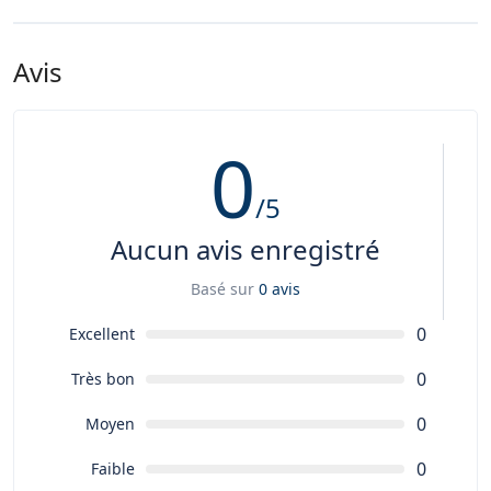
Une serviette, un maillot de bain, de la crème solaire, une
gourde d’eau et un vêtement chaud en cas de changement
de temps. Le reste du matériel est fourni par l'école (planche,
Avis
combinaison, etc....).
0
/5
Aucun avis enregistré
Basé sur
0 avis
0
Excellent
0
Très bon
0
Moyen
0
Faible