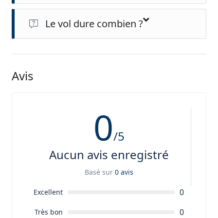
Le vol dure combien ?
Le vol dure environ 1h30 mais prévoyez 3h sur place en
comprenant les transports et le gonflage du ballon.
Avis
0
/5
Aucun avis enregistré
Basé sur
0 avis
0
Excellent
0
Très bon