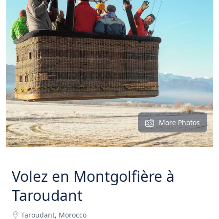
More Photos
Volez en Montgolfière à
Taroudant
Taroudant, Morocco