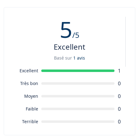
Vêtements de pluie
Sac de couchage ( important )
5
/5
Excellent
Basé sur
1 avis
1
Excellent
0
Très bon
0
Moyen
0
Faible
0
Terrible