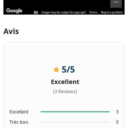
Image may be subject to copyright
Terms
Report a problem
Avis
5
/5
Excellent
(3 Reviews)
Excellent
3
Très bon
0